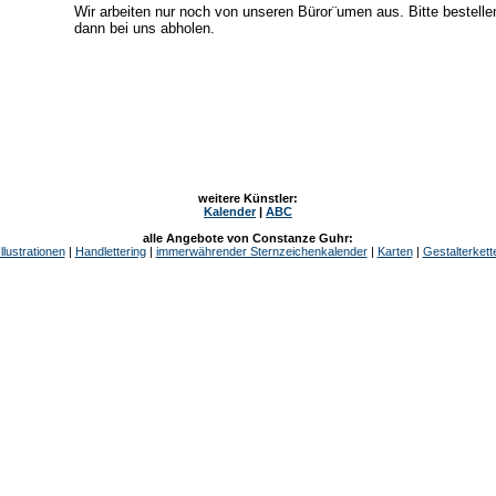
Wir arbeiten nur noch von unseren Büror¨umen aus. Bitte bestelle
dann bei uns abholen.
weitere Künstler:
Kalender
|
ABC
alle Angebote von Constanze Guhr:
Illustrationen
|
Handlettering
|
immerwährender Sternzeichenkalender
|
Karten
|
Gestalterkett