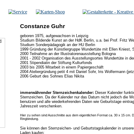
Constanze Guhr
geboren 1975, aufgewachsen in Leipzig
Studium Bildende Kunst an der HdK Berlin, u.a. bei Prof. Fritz We
Studium Sonderpädagogik an der HU Berlin
1999 Gründung der Künstlergruppe Wundertüte mit Ellen Kniest
2000 Teilnahme an der Illustratorenausstellung Bologna
2001 - 2002 Organisation des Ausstellungsortes Wundertüte in der
2001 Stipendiatin der Stiftung Kulturfonds
2003 bis 2005 Mitarbeit in einem Papiergeschäft
2004 Ateliergründung petit 4 mit Daniel Sohr, Iris Wolfermann (
2006 Geburt des Sohnes Elias Nikita
immerwährender Sternzeichenkalender:
Dieser Kalender funkti
Sternzeichen. Da der Kalender nur das Datum nicht jedoch die W
benutzen und alle wiederkehrenden Daten wie Geburtstage eintra
Jahreszeit verschenken.
Hier zu sehen sind Ausschnitte aus dem eigentlichen Format ca. 30 x 15 cm. 
Ringbindung.
Sie können den Sternzeichen- und Geburtstagskalender in unse
Laden kaufen: