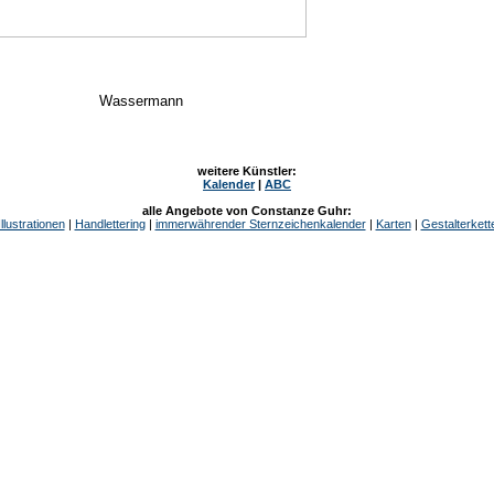
Wassermann
weitere Künstler:
Kalender
|
ABC
alle Angebote von Constanze Guhr:
Illustrationen
|
Handlettering
|
immerwährender Sternzeichenkalender
|
Karten
|
Gestalterkett