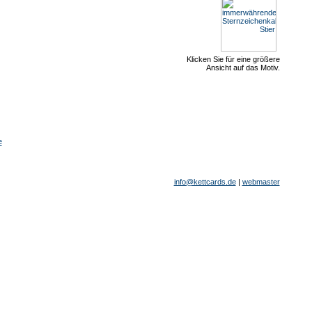
Klicken Sie für eine größere
Ansicht auf das Motiv.
e
info@kettcards.de
|
webmaster