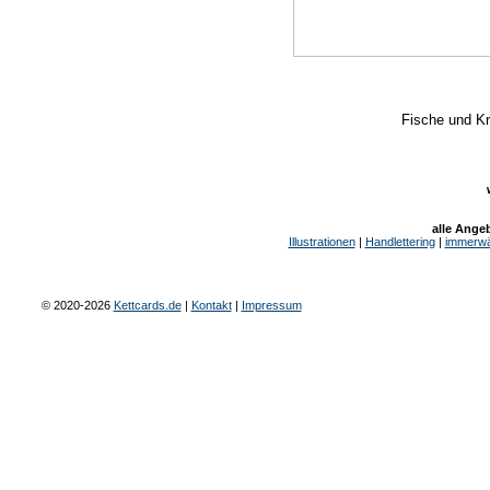
Fische und K
alle Ange
Illustrationen
|
Handlettering
|
immerwä
© 2020-2026
Kettcards.de
|
Kontakt
|
Impressum