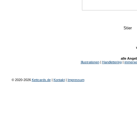
Stier
alle Ange
Illustrationen
|
Handlettering
|
immerwä
© 2020-2026
Kettcards.de
|
Kontakt
|
Impressum