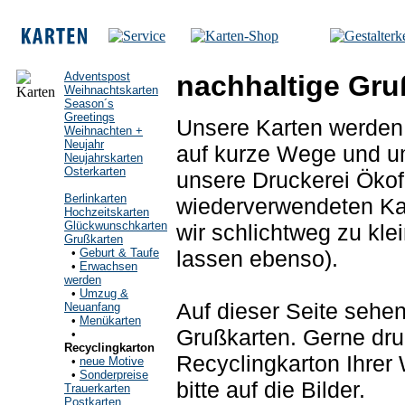
Adventspost
nachhaltige Gru
Weihnachtskarten
Season´s
Greetings
Unsere Karten werden i
Weihnachten +
Neujahr
auf kurze Wege und um
Neujahrskarten
Osterkarten
unsere Druckerei Ökofa
Berlinkarten
wiederverwendeten Kar
Hochzeitskarten
Glückwunschkarten
wir schlichtweg zu kle
Grußkarten
lassen ebenso).
•
Geburt & Taufe
•
Erwachsen
werden
•
Umzug &
Auf dieser Seite sehen
Neuanfang
•
Menükarten
Grußkarten. Gerne dru
•
Recyclingkarton
Recyclingkarton Ihrer 
•
neue Motive
•
Sonderpreise
bitte auf die Bilder.
Trauerkarten
Postkarten