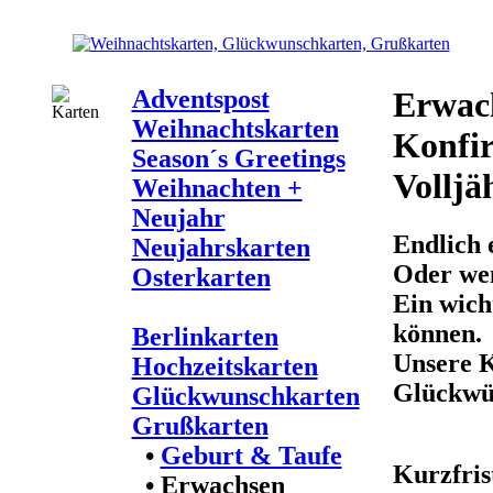
Adventspost
Erwac
Weihnachtskarten
Konfir
Season´s Greetings
Volljäh
Weihnachten +
Neujahr
Endlich 
Neujahrskarten
Oder wen
Osterkarten
Ein wich
können.
Berlinkarten
Unsere K
Hochzeitskarten
Glückwü
Glückwunschkarten
Grußkarten
•
Geburt & Taufe
Kurzfris
•
Erwachsen