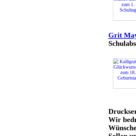
Grit Ma
Schulabs
Druckser
Wir bedr
Wünsche