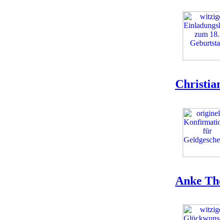
Christia
Anke Th