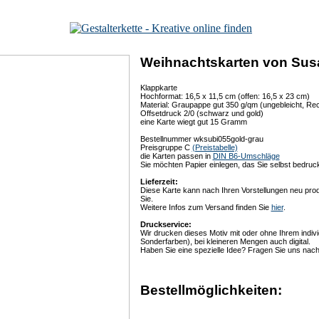
Weihnachtskarten von Susa
Klappkarte
Hochformat: 16,5 x 11,5 cm (offen: 16,5 x 23 cm)
Material: Graupappe gut 350 g/qm (ungebleicht, Rec
Offsetdruck 2/0 (schwarz und gold)
eine Karte wiegt gut 15 Gramm
Bestellnummer wksubi055gold-grau
Preisgruppe C
(Preistabelle)
die Karten passen in
DIN B6-Umschläge
Sie möchten Papier einlegen, das Sie selbst bedru
Lieferzeit:
Diese Karte kann nach Ihren Vorstellungen neu prod
Sie.
Weitere Infos zum Versand finden Sie
hier
.
Druckservice:
Wir drucken dieses Motiv mit oder ohne Ihrem indivi
Sonderfarben), bei kleineren Mengen auch digital.
Haben Sie eine spezielle Idee? Fragen Sie uns nach
Bestellmöglichkeiten: