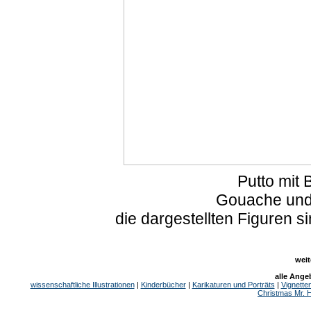
Putto mit
Gouache und
die dargestellten Figuren 
weit
alle Ange
wissenschaftliche Illustrationen
|
Kinderbücher
|
Karikaturen und Porträts
|
Vignette
Christmas Mr. 