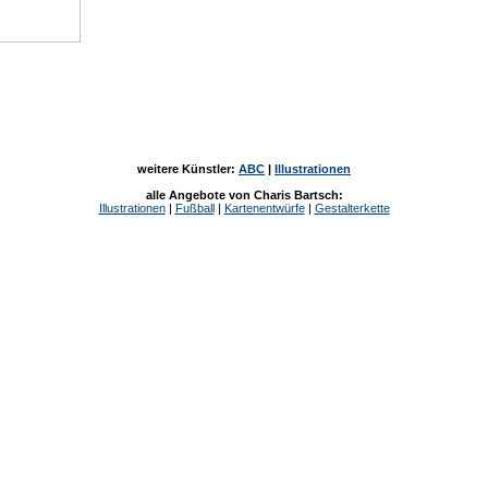
weitere Künstler:
ABC
|
Illustrationen
alle Angebote von Charis Bartsch:
Illustrationen
|
Fußball
|
Kartenentwürfe
|
Gestalterkette