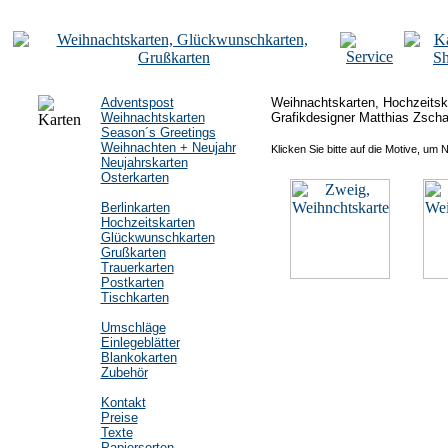
Adventspost
Weihnachtskarten, Hochzeitska
Weihnachtskarten
Grafikdesigner Matthias Zscha
Season´s Greetings
Weihnachten + Neujahr
Klicken Sie bitte auf die Motive, um 
Neujahrskarten
Osterkarten
Berlinkarten
Hochzeitskarten
Glückwunschkarten
Grußkarten
Trauerkarten
Postkarten
Tischkarten
Umschläge
Einlegeblätter
Blankokarten
Zubehör
Kontakt
Preise
Texte
Papiersorten