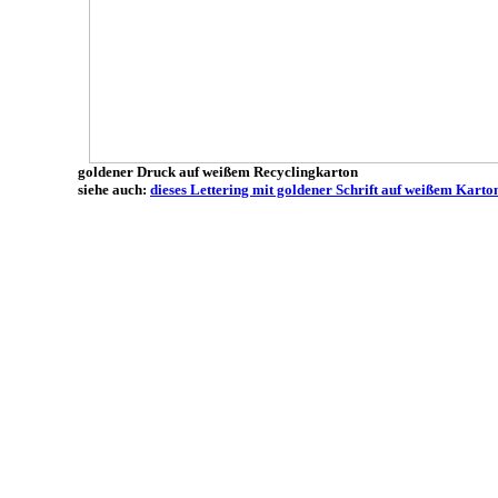
goldener Druck auf weißem Recyclingkarton
siehe auch:
dieses Lettering mit goldener Schrift auf weißem Karto