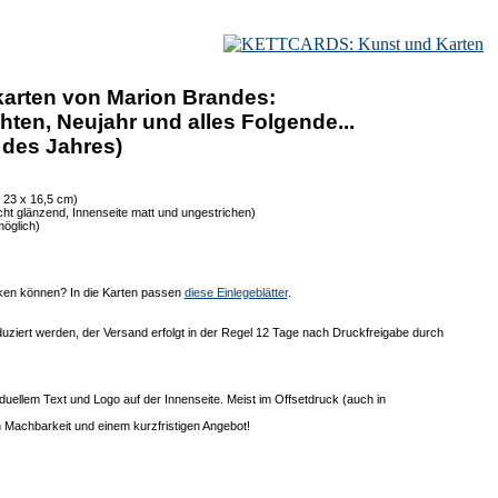
arten von Marion Brandes:
en, Neujahr und alles Folgende...
 des Jahres)
 23 x 16,5 cm)
ht glänzend, Innenseite matt und ungestrichen)
möglich)
cken können? In die Karten passen
diese Einlegeblätter
.
uziert werden, der Versand erfolgt in der Regel 12 Tage nach Druckfreigabe durch
duellem Text und Logo auf der Innenseite. Meist im Offsetdruck (auch in
 Machbarkeit und einem kurzfristigen Angebot!