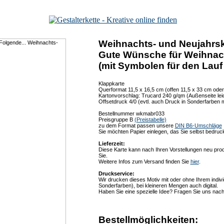
Weihnachts- und Neujahrsk
Gute Wünsche für Weihnacht
(mit Symbolen für den Lauf
Klappkarte
Querformat 11,5 x 16,5 cm (offen 11,5 x 33 cm oder
Kartonvorschlag: Trucard 240 g/qm (Außenseite leic
Offsetdruck 4/0 (evtl. auch Druck in Sonderfarben 
Bestellnummer wkmabr033
Preisgruppe B
(Preistabelle)
zu dem Format passen unsere
DIN B6-Umschläge
Sie möchten Papier einlegen, das Sie selbst bedru
Lieferzeit:
Diese Karte kann nach Ihren Vorstellungen neu prod
Sie.
Weitere Infos zum Versand finden Sie
hier
.
Druckservice:
Wir drucken dieses Motiv mit oder ohne Ihrem indivi
Sonderfarben), bei kleineren Mengen auch digital.
Haben Sie eine spezielle Idee? Fragen Sie uns nach
Bestellmöglichkeiten: