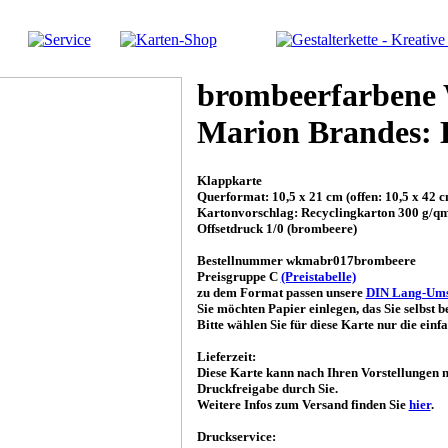
brombeerfarbene 
Marion Brandes: E
Klappkarte
Querformat: 10,5 x 21 cm (offen: 10,5 x 42 
Kartonvorschlag: Recyclingkarton 300 g/q
Offsetdruck 1/0 (brombeere)
Bestellnummer wkmabr017brombeere
Preisgruppe C
(Preistabelle)
zu dem Format passen unsere
DIN Lang-Ums
Sie möchten Papier einlegen, das Sie selbst
Bitte wählen Sie für diese Karte nur die einfa
Lieferzeit:
Diese Karte kann nach Ihren Vorstellungen n
Druckfreigabe durch Sie.
Weitere Infos zum Versand finden Sie
hier
.
Druckservice: