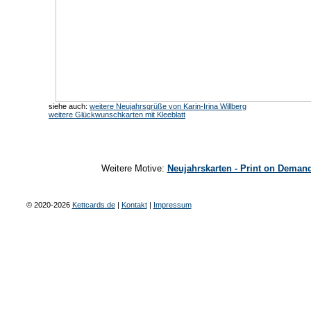
siehe auch:
weitere Neujahrsgrüße von Karin-Irina Willberg
weitere Glückwunschkarten mit Kleeblatt
Weitere Motive:
Neujahrskarten - Print on Deman
© 2020-2026
Kettcards.de
|
Kontakt
|
Impressum