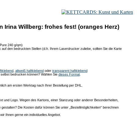
Irina Willberg: frohes fest! (oranges Herz)
 Pure 240 g/qm)
auf den bedruckten Stellen (d.h. Ihrem Laserdrucker zuliebe, sollten Sie die Karte
ftklebend
,
altweiß haftklebend
oder
transparent haftklebend
ie selbst bedrucken können? Wählen Sie
dieses Format
.
lich am ersten Werktag nach Ihrer Bestellung per DHL.
ext und Logo. Wegen des Kartons, einer Stanzung oder anderer Besonderheiten,
 gestalten? Die Kosten dafür können Sie unter „Bestellmöglichkeiten“ berechnen
ir Ihnen gerne ein individuelles Angebot.