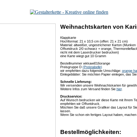
Weihnachtskarten von Karin 
Klappkarte
Hochformat: 21 x 10,5 cm (offen: 21 x 21 cm)
Material: altweißer, ungestrichener Karton (Munken
Offsetdruck 2/0 schwarz + orange, Thermorelieflack 
nicht mit dem Laserdrucker bedrucken)
eine Karte wiegt gut 10 Gramm
Bestellnummer wkkawi016orange
Preisgruppe D
(Preistabelle)
wir empfehlen dazu folgende Umschläge:
orange ha
Einlegeblätter: Sie möchten Papier einlegen, das S
Schnelle Lieferung:
Wir versenden unsere Weihnachtskarten für gewöhn
Weitere Infos zum Versand finden Sie
hier
.
Druckservice:
Auf Wunsch bedrucken wir diese Karte mit Ihrem T
empfehlen wir Offsetdruck.
Möchten Sie daß unsere Grafiker das Layout für Sie
lassen.
Wenn Sie schon ein fertiges Layout haben, machen w
Bestellmöglichkeiten: