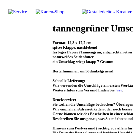
tannengrüner Umsc
Format: 12,3 x 17,7 cm
spitze Klappe, nassklebend
farbiges Papier (Tannengrün, entspricht in etw
naturweißes Seidenfutter
ein Umschlag wiegt knapp 7 Gramm
Bestellnummer: umb6dunkelgruensf
Schnelle Lieferung:
Wir versenden die Umschläge am ersten Werktag
Weitere Infos zum Versand finden Sie
hier
.
Druckservice:
Sie wollen die Umschläge bedrucken? Überlegen S
Wir empfehlen Adressetiketten oder noch besser:
Gerne können wir das Beschriften in einer schön
Beschreiben Sie uns genau, was Sie möchten und
Hinweis zum Postversand
(wichtig vor allem fü
Die Deutsche Post erkennt auf farbigen Umschläge