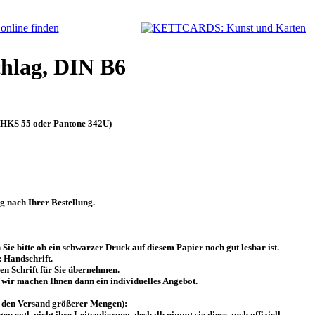
hlag, DIN B6
a HKS 55 oder Pantone 342U)
 nach Ihrer Bestellung.
ie bitte ob ein schwarzer Druck auf diesem Papier noch gut lesbar ist.
 Handschrift.
en Schrift für Sie übernehmen.
 wir machen Ihnen dann ein individuelles Angebot.
r den Versand größerer Mengen):
n evtl. nicht ihre Leitcodierung, deshalb nimmt sie diese auch offiziell