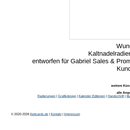
Wun
Kaltnadelradier
entworfen für Gabriel Sales & Pro
Kun
weitere Kün
alle An
Radierungen
|
Grafikdesign
|
Kalender-Editionen
|
Handschrift
|
Il
© 2020-2026
Kettcards.de
|
Kontakt
|
Impressum