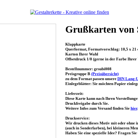
Grußkarten von 
Klappkarte
Querformat, Formatvorschlag: 10,5 x 21
Karton Ihrer Wahl
Offsetdruck 1/0 (gerne in der Farbe Ihrer
Bestellnummer: grsubi008
Preisgruppe B
(Preisübersicht)
zu dem Format passen unsere
DIN Lang-
Einlegeblätter: Sie möchten Papier einle
Lieferzeit:
Diese Karte kann nach Ihren Vorstellunge
Druckfreigabe durch Sie.
Weitere Infos zum Versand finden Sie
hier
Druckservice:
Wir drucken dieses Motiv mit oder ohne in
(auch in Sonderfarben), bei kleineren Men
Haben Sie eine spezielle Idee? Fragen Si