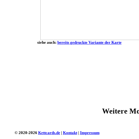
siehe auch:
bereits gedruckte Variante der Karte
Weitere Mo
© 2020-2026
Kettcards.de
|
Kontakt
|
Impressum