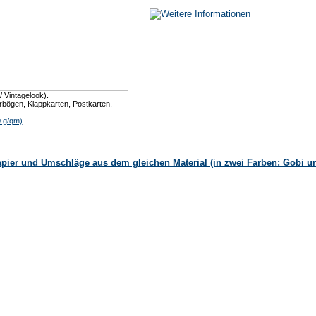
 Vintagelook).
bögen, Klappkarten, Postkarten,
0 g/qm)
apier und Umschläge aus dem gleichen Material (in zwei Farben: Gobi u