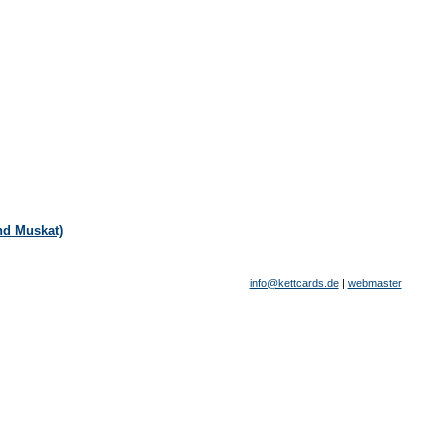
nd Muskat)
info@kettcards.de
|
webmaster