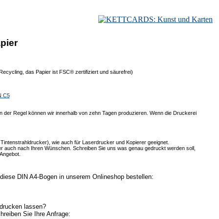
pier
cycling, das Papier ist FSC® zertifiziert und säurefrei)
N C5
. In der Regel können wir innerhalb von zehn Tagen produzieren. Wenn die Druckerei
o Tintenstrahldrucker), wie auch für Laserdrucker und Kopierer geeignet.
er auch nach Ihren Wünschen. Schreiben Sie uns was genau gedruckt werden soll,
 Angebot.
diese DIN A4-Bogen in unserem Onlineshop bestellen:
fdrucken lassen?
reiben Sie Ihre Anfrage: