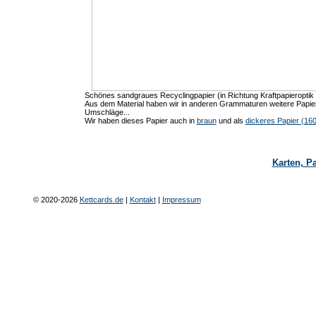
Schönes sandgraues Recyclingpapier (in Richtung Kraftpapieroptik /
Aus dem Material haben wir in anderen Grammaturen weitere Papier
Umschläge...
Wir haben dieses Papier auch in
braun
und als
dickeres Papier (16
Karten, P
© 2020-2026
Kettcards.de
|
Kontakt
|
Impressum