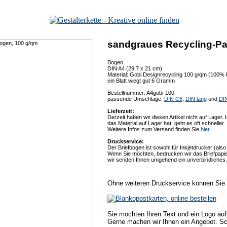
sandgraues Recycling-Pa
Bogen
DIN A4 (29,7 x 21 cm)
Material: Gobi Designrecycling 100 g/qm (100% Re
ein Blatt wiegt gut 6 Gramm
Bestellnummer: A4gobi-100
passende Umschläge:
DIN C6
,
DIN lang
und
DI
Lieferzeit:
Derzeit haben wir diesen Artikel nicht auf Lager
das Material auf Lager hat, geht es oft schneller.
Weitere Infos zum Versand finden Sie
hier
.
Druckservice:
Der Briefbogen ist sowohl für Inkjetdrucker (als
Wenn Sie möchten, bedrucken wir das Briefpapi
wir senden Ihnen umgehend ein unverbindliches
Ohne weiteren Druckservice können Sie 
Sie möchten Ihren Text und ein Logo au
Gerne machen wir Ihnen ein Angebot. Sch